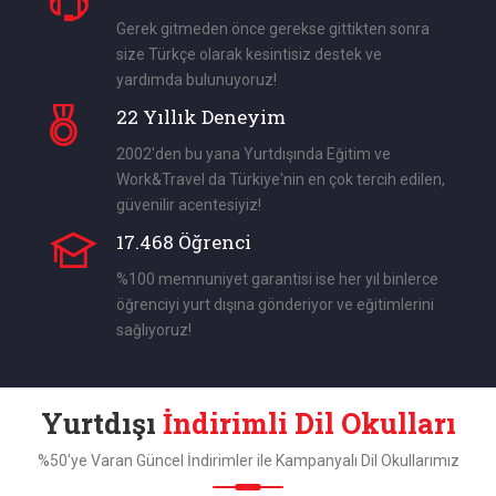
Gerek gitmeden önce gerekse gittikten sonra
size Türkçe olarak kesintisiz destek ve
yardımda bulunuyoruz!
22 Yıllık Deneyim
2002'den bu yana Yurtdışında Eğitim ve
Work&Travel da Türkiye'nin en çok tercih edilen,
güvenilir acentesiyiz!
17.468 Öğrenci
%100 memnuniyet garantisi ise her yıl binlerce
öğrenciyi yurt dışına gönderiyor ve eğitimlerini
sağlıyoruz!
Yurtdışı
İndirimli Dil Okulları
%50'ye Varan Güncel İndirimler ile Kampanyalı Dil Okullarımız