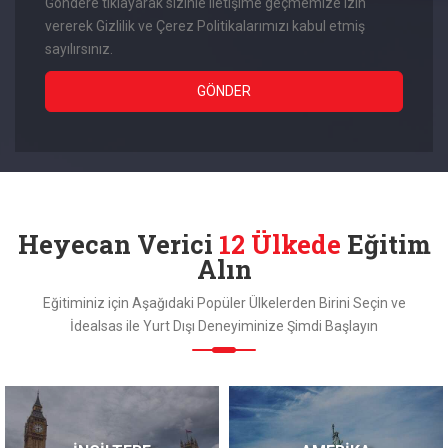
Göndere tıklayarak sizinle iletişime geçmemize izin
vererek Gizlilik ve Çerez Politikalarımızı kabul etmiş
sayılırsınız.
Heyecan Verici
12 Ülkede
Eğitim
Alın
Eğitiminiz için Aşağıdaki Popüler Ülkelerden Birini Seçin ve
İdealsas ile Yurt Dışı Deneyiminize Şimdi Başlayın