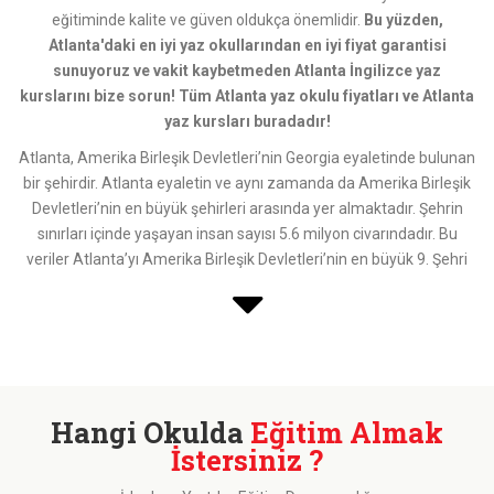
eğitiminde kalite ve güven oldukça önemlidir.
Bu yüzden,
Atlanta'daki en iyi yaz okullarından en iyi fiyat garantisi
sunuyoruz ve vakit kaybetmeden Atlanta İngilizce yaz
kurslarını bize sorun! Tüm Atlanta yaz okulu fiyatları ve Atlanta
yaz kursları buradadır!
Atlanta, Amerika Birleşik Devletleri’nin Georgia eyaletinde bulunan
bir şehirdir. Atlanta eyaletin ve aynı zamanda da Amerika Birleşik
Devletleri’nin en büyük şehirleri arasında yer almaktadır. Şehrin
sınırları içinde yaşayan insan sayısı 5.6 milyon civarındadır. Bu
veriler Atlanta’yı Amerika Birleşik Devletleri’nin en büyük 9. Şehri
yapmaktadır. Şehir birçok noktası turist çeken bir bölge olarak
kabul edilmektedir. Şehrin en önemli noktaları arasında, Midtown,
The Poenix, Georgia Aquarium, Conopy Walk, Millenium Gate,
Centennial Olympic Park, Georgia State Capital ve Fox Tiyatrosu
yer almaktadır. Şehir Georgia eyaletinde bulunmasına karşın Atlas
Okyanusu’na kıyısı bulunmamaktadır.
Ayrıca, Atlanta'da yaz okulu
Hangi Okulda
Eğitim Almak
eğitiminiz boyunca İdealsas'ın ücretsiz ve profesyonel
İstersiniz ?
danışmanlık hizmetinden faydalanıyor olacaksınız!